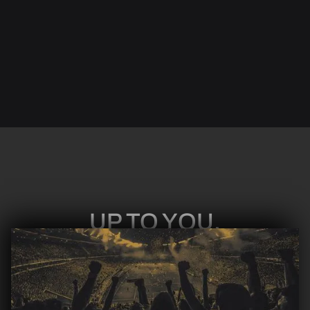
Step -04
UP TO YOU.