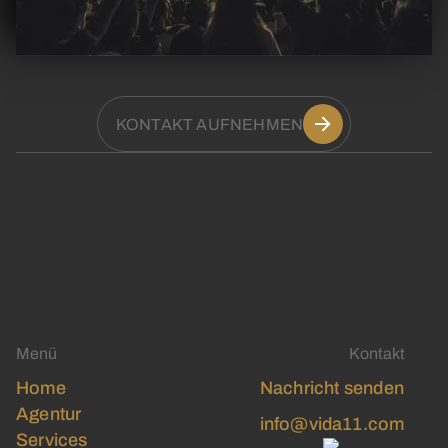
KONTAKT AUFNEHMEN
KONTAKT AUFNEHMEN
Menü
Kontakt
Home
Nachricht senden
Home
Nachricht senden
Agentur
info@vida11.com
Agentur
Services